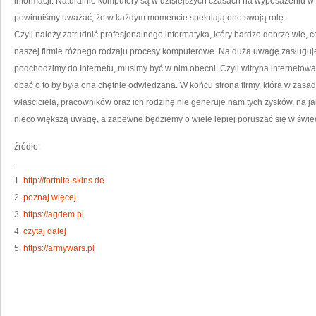
informacji. Naturalnie komputery są w dzisiejszych czasach na wyposażeniu w
powinniśmy uważać, że w każdym momencie spełniają one swoją rolę.
Czyli należy zatrudnić profesjonalnego informatyka, który bardzo dobrze wie, c
naszej firmie różnego rodzaju procesy komputerowe. Na dużą uwagę zasługuje 
podchodzimy do Internetu, musimy być w nim obecni. Czyli witryna internetowa
dbać o to by była ona chętnie odwiedzana. W końcu strona firmy, która w zasa
właściciela, pracowników oraz ich rodzinę nie generuje nam tych zysków, na ja
nieco większą uwagę, a zapewne będziemy o wiele lepiej poruszać się w świe
źródło:
———————————
1.
http://fortnite-skins.de
2.
poznaj więcej
3.
https://agdem.pl
4.
czytaj dalej
5.
https://armywars.pl