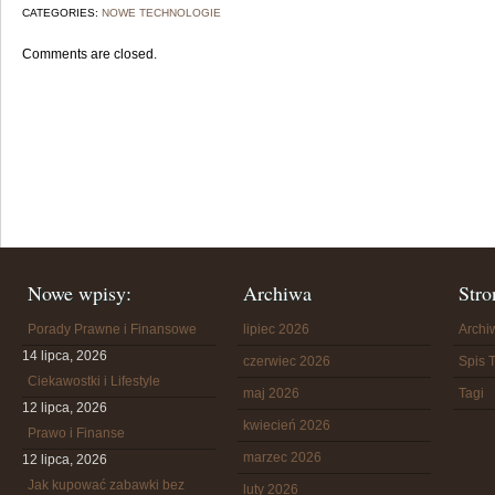
CATEGORIES:
NOWE TECHNOLOGIE
Comments are closed.
Nowe wpisy:
Archiwa
Stro
Porady Prawne i Finansowe
lipiec 2026
Arch
14 lipca, 2026
czerwiec 2026
Spis T
Ciekawostki i Lifestyle
maj 2026
Tagi
12 lipca, 2026
kwiecień 2026
Prawo i Finanse
marzec 2026
12 lipca, 2026
Jak kupować zabawki bez
luty 2026