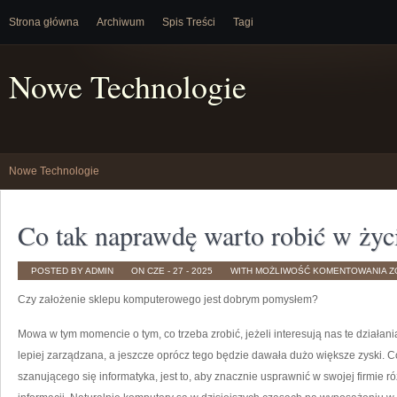
Strona główna
Archiwum
Spis Treści
Tagi
Nowe Technologie
Nowe Technologie
Co tak naprawdę warto robić w życ
C
POSTED BY ADMIN
ON CZE - 27 - 2025
WITH
MOŻLIWOŚĆ KOMENTOWANIA
Z
T
N
Czy założenie sklepu komputerowego jest dobrym pomysłem?
W
R
W
Ż
Mowa w tym momencie o tym, co trzeba zrobić, jeżeli interesują nas te działani
lepiej zarządzana, a jeszcze oprócz tego będzie dawała dużo większe zyski. C
szanującego się informatyka, jest to, aby znacznie usprawnić w swojej firmie 