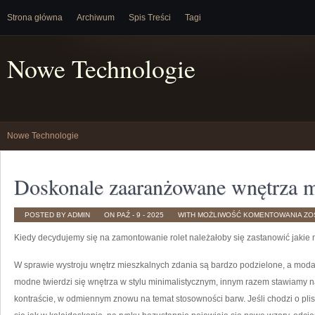
Strona główna
Archiwum
Spis Treści
Tagi
Nowe Technologie
Nowe Technologie
Doskonale zaaranżowane wnętrza m
DO
POSTED BY ADMIN
ON PAŹ - 9 - 2025
WITH
MOŻLIWOŚĆ KOMENTOWANIA
ZO
ZA
WN
Kiedy decydujemy się na zamontowanie rolet należałoby się zastanowić jaki
MI
W sprawie wystroju wnętrz mieszkalnych zdania są bardzo podzielone, a moda
modne twierdzi się wnętrza w stylu minimalistycznym, innym razem stawiamy
kontraście, w odmiennym znowu na temat stosowności barw. Jeśli chodzi o plisy 