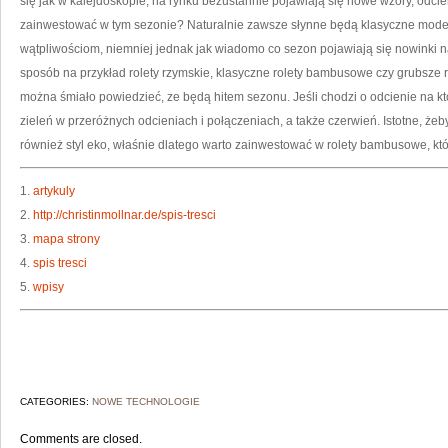
się jak w kalejdoskopie, na rynku bezustannie pojawiają się nowe wzory, odcie
zainwestować w tym sezonie? Naturalnie zawsze słynne będą klasyczne mode
wątpliwościom, niemniej jednak jak wiadomo co sezon pojawiają się nowinki n
sposób na przykład rolety rzymskie, klasyczne rolety bambusowe czy grubsze r
można śmiało powiedzieć, ze będą hitem sezonu. Jeśli chodzi o odcienie na kt
zieleń w przeróżnych odcieniach i połączeniach, a także czerwień. Istotne, żeb
również styl eko, właśnie dlatego warto zainwestować w rolety bambusowe, któr
1.
artykuly
2.
http://christinmollnar.de/spis-tresci
3.
mapa strony
4.
spis tresci
5.
wpisy
CATEGORIES:
NOWE TECHNOLOGIE
Comments are closed.