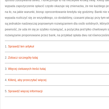
sposób zdobywania dewiz. I funkcjonuje to na niezwykle krótką metę. Kiedy t
wypada zapożyczenie spłacić często okazuje się znienacka, że nie każdego jes
na to, na jakie warunki, biorąc oprocentowanie kredytu się godzimy. Banki nie s
wypada rozliczyć się ze wszystkiego, co dostaliśmy, czasami płacąc przy tym 
są jednakże nadzwyczaj poprawnym rozwiązaniem dla osób solidnych, których
pewność, że uda im się je szybko rozwiązać, a pożyczka jest tylko chwilow
rozwiązanie proponowane przez bank, na przykład spłata dwu rat równocześni
1.
Sprawdź ten artykuł
2.
Zobacz szczegóły tutaj
3.
Więcej ciekawych treści tutaj
4.
Kliknij, aby przeczytać więcej
5.
Sprawdź więcej informacji