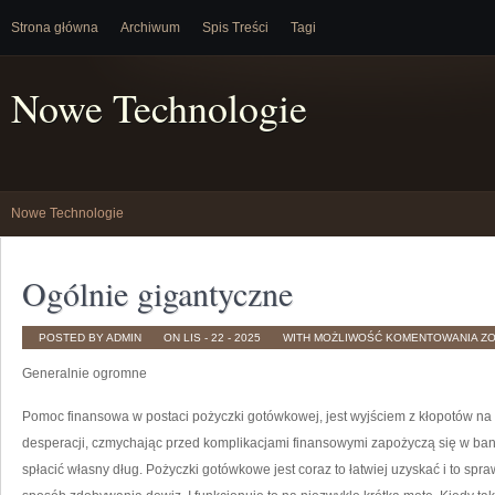
Strona główna
Archiwum
Spis Treści
Tagi
Nowe Technologie
Nowe Technologie
Ogólnie gigantyczne
OG
POSTED BY ADMIN
ON LIS - 22 - 2025
WITH
MOŻLIWOŚĆ KOMENTOWANIA
Z
GI
Generalnie ogromne
Pomoc finansowa w postaci pożyczki gotówkowej, jest wyjściem z kłopotów na k
desperacji, czmychając przed komplikacjami finansowymi zapożyczą się w bank
spłacić własny dług. Pożyczki gotówkowe jest coraz to łatwiej uzyskać i to spr