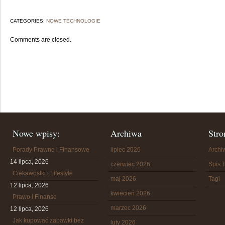
CATEGORIES:
NOWE TECHNOLOGIE
Comments are closed.
Nowe wpisy:
Archiwa
Stro
Porady Prawne i Finansowe
lipiec 2026
Arch
14 lipca, 2026
czerwiec 2026
Spis T
Ciekawostki i Lifestyle
maj 2026
Tagi
12 lipca, 2026
kwiecień 2026
Prawo i Finanse
marzec 2026
12 lipca, 2026
Jak kupować zabawki bez
luty 2026