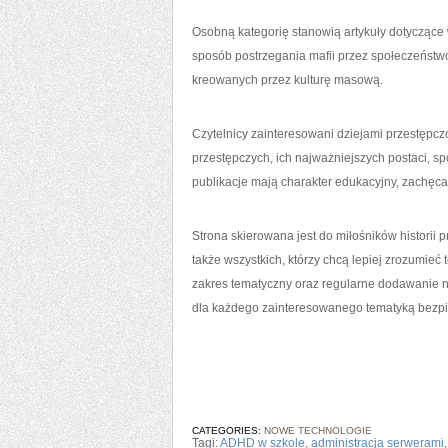
Osobną kategorię stanowią artykuły dotyczące w
sposób postrzegania mafii przez społeczeństw
kreowanych przez kulturę masową.
Czytelnicy zainteresowani dziejami przestępcz
przestępczych, ich najważniejszych postaci, 
publikacje mają charakter edukacyjny, zachę
Strona skierowana jest do miłośników historii
także wszystkich, którzy chcą lepiej zrozumieć
zakres tematyczny oraz regularne dodawanie no
dla każdego zainteresowanego tematyką bezp
CATEGORIES:
NOWE TECHNOLOGIE
Tagi:
ADHD w szkole
,
administracja serwerami