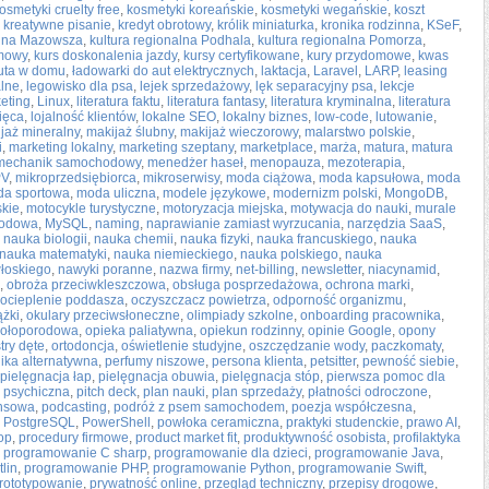
osmetyki cruelty free
,
kosmetyki koreańskie
,
kosmetyki wegańskie
,
koszt
,
kreatywne pisanie
,
kredyt obrotowy
,
królik miniaturka
,
kronika rodzinna
,
KSeF
,
alna Mazowsza
,
kultura regionalna Podhala
,
kultura regionalna Pomorza
,
omowy
,
kurs doskonalenia jazdy
,
kursy certyfikowane
,
kury przydomowe
,
kwas
uta w domu
,
ładowarki do aut elektrycznych
,
laktacja
,
Laravel
,
LARP
,
leasing
alne
,
legowisko dla psa
,
lejek sprzedażowy
,
lęk separacyjny psa
,
lekcje
eting
,
Linux
,
literatura faktu
,
literatura fantasy
,
literatura kryminalna
,
literatura
ięca
,
lojalność klientów
,
lokalne SEO
,
lokalny biznes
,
low-code
,
lutowanie
,
jaż mineralny
,
makijaż ślubny
,
makijaż wieczorowy
,
malarstwo polskie
,
i
,
marketing lokalny
,
marketing szeptany
,
marketplace
,
marża
,
matura
,
matura
mechanik samochodowy
,
menedżer haseł
,
menopauza
,
mezoterapia
,
PV
,
mikroprzedsiębiorca
,
mikroserwisy
,
moda ciążowa
,
moda kapsułowa
,
moda
a sportowa
,
moda uliczna
,
modele językowe
,
modernizm polski
,
MongoDB
,
skie
,
motocykle turystyczne
,
motoryzacja miejska
,
motywacja do nauki
,
murale
hodowa
,
MySQL
,
naming
,
naprawianie zamiast wyrzucania
,
narzędzia SaaS
,
,
nauka biologii
,
nauka chemii
,
nauka fizyki
,
nauka francuskiego
,
nauka
nauka matematyki
,
nauka niemieckiego
,
nauka polskiego
,
nauka
łoskiego
,
nawyki poranne
,
nazwa firmy
,
net-billing
,
newsletter
,
niacynamid
,
,
obroża przeciwkleszczowa
,
obsługa posprzedażowa
,
ochrona marki
,
ocieplenie poddasza
,
oczyszczacz powietrza
,
odporność organizmu
,
ążki
,
okulary przeciwsłoneczne
,
olimpiady szkolne
,
onboarding pracownika
,
kołoporodowa
,
opieka paliatywna
,
opiekun rodzinny
,
opinie Google
,
opony
try dęte
,
ortodoncja
,
oświetlenie studyjne
,
oszczędzanie wody
,
paczkomaty
,
ka alternatywna
,
perfumy niszowe
,
persona klienta
,
petsitter
,
pewność siebie
,
pielęgnacja łap
,
pielęgnacja obuwia
,
pielęgnacja stóp
,
pierwsza pomoc dla
 psychiczna
,
pitch deck
,
plan nauki
,
plan sprzedaży
,
płatności odroczone
,
ansowa
,
podcasting
,
podróż z psem samochodem
,
poezja współczesna
,
,
PostgreSQL
,
PowerShell
,
powłoka ceramiczna
,
praktyki studenckie
,
prawo AI
,
op
,
procedury firmowe
,
product market fit
,
produktywność osobista
,
profilaktyka
,
programowanie C sharp
,
programowanie dla dzieci
,
programowanie Java
,
lin
,
programowanie PHP
,
programowanie Python
,
programowanie Swift
,
rototypowanie
,
prywatność online
,
przegląd techniczny
,
przepisy drogowe
,