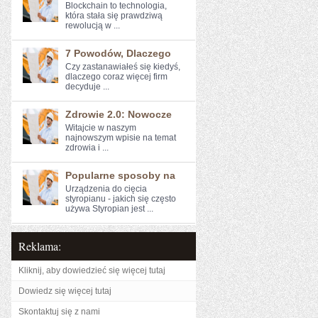
Blockchain to⁢ technologia,
która stała się prawdziwą
rewolucją w ...
7 Powodów, Dlaczego
Czy zastanawiałeś się kiedyś,
dlaczego coraz więcej firm
decyduje ...
Zdrowie 2.0: Nowocze
Witajcie w naszym
⁢najnowszym wpisie na temat
zdrowia ​i ...
Popularne sposoby na
Urządzenia do cięcia
styropianu - jakich się często
używa Styropian jest ...
Reklama:
Kliknij, aby dowiedzieć się więcej tutaj
Dowiedz się więcej tutaj
Skontaktuj się z nami