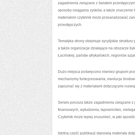
zagadnienia związane z światem przestępczym, 
sposoby osiągania zysków, a także znaczenie 
materiałom czytelnik może przeanalizować zaró
przestępczych.
Tematyka strony obejmuje sycylijskie struktury
a także organizacje działające na obszarze był
Łacińskiej, państw afrykańskich, regionów azjat
Dużo miejsca poświęcono również grupom prze
mechanizmy funkcjonowania, ewolucja środowis
zapoznać się z materiałami dotyczącymi rozwoj
Serwis porusza także zagadnienia związane 
finansowych, wyłudzenia, łapownictwo, nielega
Czytelnik może lepiej zrozumieć, w jaki spos
Istotną część publikacji stanowią materiały do