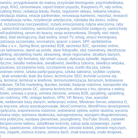
gzaminu
,
przygotowanie do matury
,
przysmaki treningowe
,
psychodietetyka
,
 prąd
,
RAG
,
ransomware
,
raport historii pojazdu
,
Raspberry Pi
,
raty online
,
cykling treści
,
redakcja tekstu
,
Redis
,
regulamin sklepu
,
reklama lokalna
,
ekrutacja zdalna
,
relacje partnerskie
,
renowacja kamienic
,
reportaż
,
research
,
rewitalizacja rynku
,
rezydencje artystyczne
,
robotyka dla dzieci
,
rośliny
ąd
,
rozszerzona rzeczywistość
,
rozwój emocjonalny
,
rutyna wieczorna
,
ryby
,
samochód rodzinny
,
samochód używany
,
samochód zastępczy
,
samochody
self-publishing
,
serum do twarzy
,
sesja wizerunkowa
,
Shopify
,
sieć mesh
,
utery
,
ślad ekologiczny
,
ślad wodny
,
smart TV
,
smog
,
smycz treningowa
,
cjalizacja szczeniaka
,
socrealizm
,
spacer z psem
,
SPF
,
spółdzielnia
ółka z o.o.
,
Spring Boot
,
sprzedaż B2B
,
sprzedaż B2C
,
sprzedaż online
,
acje ładowania
,
stand-up polski
,
stare fotografie
,
staż zawodowy
,
sterylizacja
ytelling
,
storytelling marki
,
streaming
,
stroje regionalne
,
struktury danych
,
tyl casual
,
styl formalny
,
styl smart casual
,
stylizacja sylwetki
,
stypendia
,
etyczne
,
światło niebieskie
,
światłowód
,
świetlica szkolna
,
świetlica wiejska
,
apsułowa
,
szczepienie kota
,
szczepienie psa
,
szelki dla psa
,
szkoła
wodowe online
,
sztuka partycypacyjna
,
sztuka sakralna
,
szybkie czytanie
,
u
,
teatr amatorski
,
teatr dla dzieci
,
techniczne SEO
,
techniki uczenia się
,
na
,
terminal
,
terminal w telefonie
,
termomodernizacja
,
terrarium
,
testowanie
nostkowe
,
TikTok marketing
,
tkactwo
,
torebki
,
tradycje rodzinne
,
transporter dla
 AC
,
ubezpieczenie OC
,
ubrania techniczne
,
ubrania z lnu
,
ubrania z wełny
,
zieło
,
umowa o pracę
,
umowa zlecenie
,
umowy B2B
,
upcykling
,
upskilling
,
van rodzinny
,
VIN
,
vintage fashion
,
VPN
,
VR fitness
,
Vue
,
warsztat
ki
,
wektorowe bazy danych
,
weterynarz online
,
Windows Server
,
witamina D
,
sy kręcone
,
włosy wysokoporowate
,
WooCommerce
,
WordPress development
,
rgetyczna
,
wspomnienia rodzinne
,
wybielanie zębów
,
wybór studiów
,
wycena
miana oleju
,
wymiana studencka
,
wynagrodzenia
,
wynajem długoterminowy
,
enia publiczne
,
wystawy plenerowe
,
youngtimery
,
YouTube Shorts
,
zabawki
bezpieczenie lakieru
,
zabytkowe kościoły
,
zakup auta używanego
,
zamki
firmą
,
zawieszenie
,
zdrowie hormonalne
,
zdrowie kobiet
,
zdrowie mężczyzn
,
psa
,
zegarki
,
zielona ściana
,
zielony dach
,
znak towarowy
,
znaki drogowe
,
r