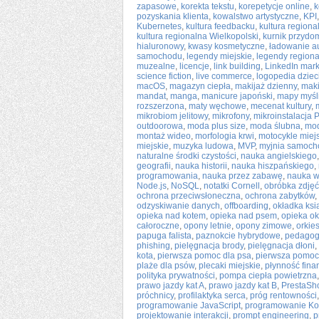
zapasowe
,
korekta tekstu
,
korepetycje online
,
k
pozyskania klienta
,
kowalstwo artystyczne
,
KPI
Kubernetes
,
kultura feedbacku
,
kultura region
kultura regionalna Wielkopolski
,
kurnik przyd
hialuronowy
,
kwasy kosmetyczne
,
ładowanie a
samochodu
,
legendy miejskie
,
legendy region
muzealne
,
licencje
,
link building
,
LinkedIn mark
science fiction
,
live commerce
,
logopedia dziec
macOS
,
magazyn ciepła
,
makijaż dzienny
,
maki
mandat
,
manga
,
manicure japoński
,
mapy myśl
rozszerzona
,
maty węchowe
,
mecenat kultury
,
mikrobiom jelitowy
,
mikrofony
,
mikroinstalacja 
outdoorowa
,
moda plus size
,
moda ślubna
,
mod
montaż wideo
,
morfologia krwi
,
motocykle miej
miejskie
,
muzyka ludowa
,
MVP
,
myjnia samoc
naturalne środki czystości
,
nauka angielskiego
geografii
,
nauka historii
,
nauka hiszpańskiego
,
programowania
,
nauka przez zabawę
,
nauka w
Node.js
,
NoSQL
,
notatki Cornell
,
obróbka zdjęć
ochrona przeciwsłoneczna
,
ochrona zabytków
,
odzyskiwanie danych
,
offboarding
,
okładka ksi
opieka nad kotem
,
opieka nad psem
,
opieka o
całoroczne
,
opony letnie
,
opony zimowe
,
orkies
papuga falista
,
paznokcie hybrydowe
,
pedagogi
phishing
,
pielęgnacja brody
,
pielęgnacja dłoni
,
kota
,
pierwsza pomoc dla psa
,
pierwsza pomoc
plaże dla psów
,
plecaki miejskie
,
płynność fin
polityka prywatności
,
pompa ciepła powietrzna
prawo jazdy kat A
,
prawo jazdy kat B
,
PrestaSh
próchnicy
,
profilaktyka serca
,
próg rentowności
programowanie JavaScript
,
programowanie Kot
projektowanie interakcji
,
prompt engineering
,
p