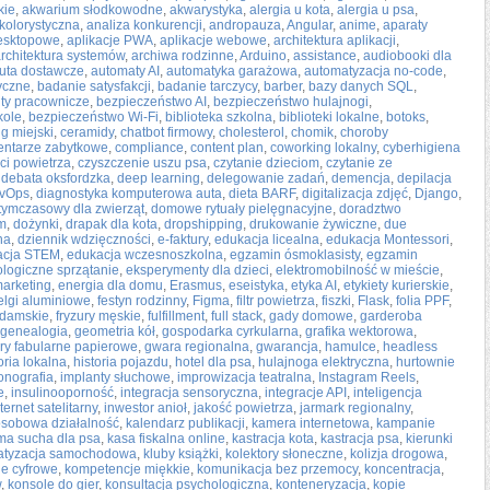
kie
,
akwarium słodkowodne
,
akwarystyka
,
alergia u kota
,
alergia u psa
,
 kolorystyczna
,
analiza konkurencji
,
andropauza
,
Angular
,
anime
,
aparaty
desktopowe
,
aplikacje PWA
,
aplikacje webowe
,
architektura aplikacji
,
rchitektura systemów
,
archiwa rodzinne
,
Arduino
,
assistance
,
audiobooki dla
uta dostawcze
,
automaty AI
,
automatyka garażowa
,
automatyzacja no-code
,
tyczne
,
badanie satysfakcji
,
badanie tarczycy
,
barber
,
bazy danych SQL
,
ity pracownicze
,
bezpieczeństwo AI
,
bezpieczeństwo hulajnogi
,
kole
,
bezpieczeństwo Wi-Fi
,
biblioteka szkolna
,
biblioteki lokalne
,
botoks
,
g miejski
,
ceramidy
,
chatbot firmowy
,
cholesterol
,
chomik
,
choroby
ntarze zabytkowe
,
compliance
,
content plan
,
coworking lokalny
,
cyberhigiena
ści powietrza
,
czyszczenie uszu psa
,
czytanie dzieciom
,
czytanie ze
,
debata oksfordzka
,
deep learning
,
delegowanie zadań
,
demencja
,
depilacja
vOps
,
diagnostyka komputerowa auta
,
dieta BARF
,
digitalizacja zdjęć
,
Django
,
tymczasowy dla zwierząt
,
domowe rytuały pielęgnacyjne
,
doradztwo
rm
,
dożynki
,
drapak dla kota
,
dropshipping
,
drukowanie żywiczne
,
due
na
,
dziennik wdzięczności
,
e-faktury
,
edukacja licealna
,
edukacja Montessori
,
acja STEM
,
edukacja wczesnoszkolna
,
egzamin ósmoklasisty
,
egzamin
ologiczne sprzątanie
,
eksperymenty dla dzieci
,
elektromobilność w mieście
,
marketing
,
energia dla domu
,
Erasmus
,
eseistyka
,
etyka AI
,
etykiety kurierskie
,
elgi aluminiowe
,
festyn rodzinny
,
Figma
,
filtr powietrza
,
fiszki
,
Flask
,
folia PPF
,
 damskie
,
fryzury męskie
,
fulfillment
,
full stack
,
gady domowe
,
garderoba
genealogia
,
geometria kół
,
gospodarka cyrkularna
,
grafika wektorowa
,
ry fabularne papierowe
,
gwara regionalna
,
gwarancja
,
hamulce
,
headless
oria lokalna
,
historia pojazdu
,
hotel dla psa
,
hulajnoga elektryczna
,
hurtownie
onografia
,
implanty słuchowe
,
improwizacja teatralna
,
Instagram Reels
,
e
,
insulinooporność
,
integracja sensoryczna
,
integracje API
,
inteligencja
ternet satelitarny
,
inwestor anioł
,
jakość powietrza
,
jarmark regionalny
,
sobowa działalność
,
kalendarz publikacji
,
kamera internetowa
,
kampanie
ma sucha dla psa
,
kasa fiskalna online
,
kastracja kota
,
kastracja psa
,
kierunki
atyzacja samochodowa
,
kluby książki
,
kolektory słoneczne
,
kolizja drogowa
,
e cyfrowe
,
kompetencje miękkie
,
komunikacja bez przemocy
,
koncentracja
,
w
,
konsole do gier
,
konsultacja psychologiczna
,
konteneryzacja
,
kopie