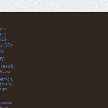
acja
nia
30)
a
(30)
wo
by
yka
(28)
6)
dzieci
armacja
czny
(26)
)
gry
)
materiały
riały