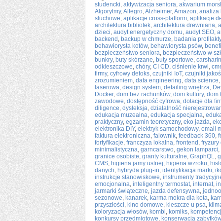
studencki
,
aktywizacja seniora
,
akwarium mors
Algorytmy
,
Allegro
,
Alzheimer
,
Amazon
,
analiza
słuchowe
,
aplikacje cross-platform
,
aplikacje 
architektura bibliotek
,
architektura drewniana
,
a
dzieci
,
audyt energetyczny domu
,
audyt SEO
,
a
backend
,
backup w chmurze
,
badania profilak
behawiorysta kotów
,
behawiorysta psów
,
benef
bezpieczeństwo seniora
,
bezpieczeństwo w sz
bunkry
,
buty skórzane
,
buty sportowe
,
carsharin
odkleszczowe
,
chóry
,
CI CD
,
ciśnienie krwi
,
cme
firmy
,
cyfrowy detoks
,
czujniki IoT
,
czujniki jako
zrozumieniem
,
data engineering
,
data science
laserowa
,
design system
,
detailing wnętrza
,
De
Docker
,
dom bez rachunków
,
dom kultury
,
dom 
zawodowe
,
dostępność cyfrowa
,
dotacje dla fi
diligence
,
dysleksja
,
działalność nierejestrowa
edukacja muzealna
,
edukacja specjalna
,
eduk
praktyczny
,
egzamin teoretyczny
,
eko jazda
,
ek
elektronika DIY
,
elektryk samochodowy
,
email 
faktura elektroniczna
,
falownik
,
feedback 360
,
f
fortyfikacje
,
franczyza lokalna
,
frontend
,
fryzury
minimalistyczna
,
garncarstwo
,
gekon lamparci
,
granice osobiste
,
granty kulturalne
,
GraphQL
,
g
CMS
,
higiena jamy ustnej
,
higiena wzroku
,
hist
danych
,
hybryda plug-in
,
identyfikacja marki
,
ik
instrukcje stanowiskowe
,
instrumenty tradycyjn
emocjonalna
,
inteligentny termostat
,
internat
,
in
jarmarki świąteczne
,
jazda defensywna
,
jednoo
sezonowe
,
kanarek
,
karma mokra dla kota
,
kar
przyszłości
,
kino domowe
,
kleszcze u psa
,
klim
koloryzacja włosów
,
kombi
,
komiks
,
kompetencj
konkursy przedmiotowe
,
konserwacja zabytkó