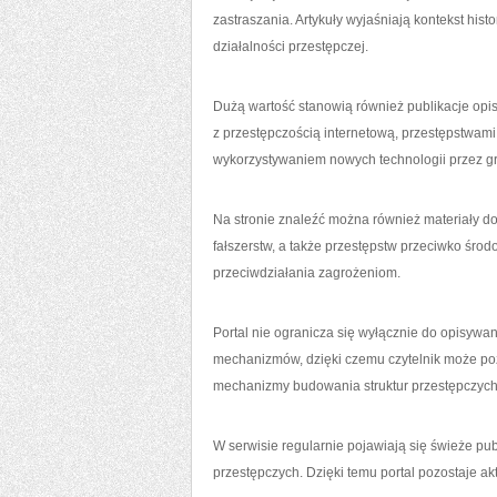
zastraszania. Artykuły wyjaśniają kontekst his
działalności przestępczej.
Dużą wartość stanowią również publikacje op
z przestępczością internetową, przestępstwami
wykorzystywaniem nowych technologii przez gr
Na stronie znaleźć można również materiały do
fałszerstw, a także przestępstw przeciwko śro
przeciwdziałania zagrożeniom.
Portal nie ogranicza się wyłącznie do opisywa
mechanizmów, dzięki czemu czytelnik może po
mechanizmy budowania struktur przestępczych 
W serwisie regularnie pojawiają się świeże pub
przestępczych. Dzięki temu portal pozostaje ak