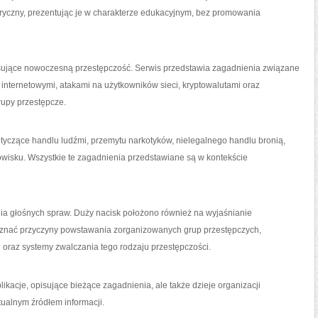
toryczny, prezentując je w charakterze edukacyjnym, bez promowania
isujące nowoczesną przestępczość. Serwis przedstawia zagadnienia związane
 internetowymi, atakami na użytkowników sieci, kryptowalutami oraz
upy przestępcze.
tyczące handlu ludźmi, przemytu narkotyków, nielegalnego handlu bronią,
dowisku. Wszystkie te zagadnienia przedstawiane są w kontekście
nia głośnych spraw. Duży nacisk położono również na wyjaśnianie
znać przyczyny powstawania zorganizowanych grup przestępczych,
oraz systemy zwalczania tego rodzaju przestępczości.
likacje, opisujące bieżące zagadnienia, ale także dzieje organizacji
tualnym źródłem informacji.