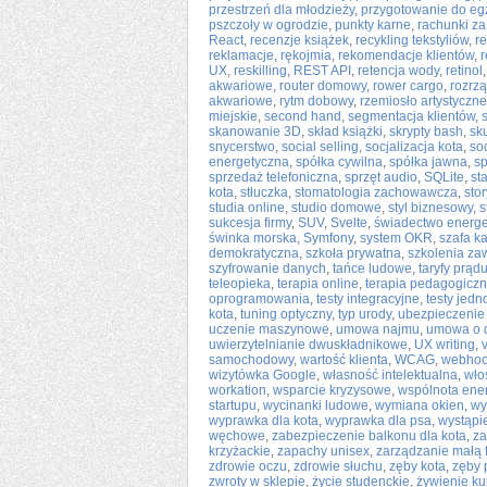
przestrzeń dla młodzieży
,
przygotowanie do e
pszczoły w ogrodzie
,
punkty karne
,
rachunki za
React
,
recenzje książek
,
recykling tekstyliów
,
re
reklamacje
,
rękojmia
,
rekomendacje klientów
,
r
UX
,
reskilling
,
REST API
,
retencja wody
,
retinol
akwariowe
,
router domowy
,
rower cargo
,
rozrz
akwariowe
,
rytm dobowy
,
rzemiosło artystyczne
miejskie
,
second hand
,
segmentacja klientów
,
skanowanie 3D
,
skład książki
,
skrypty bash
,
sk
snycerstwo
,
social selling
,
socjalizacja kota
,
so
energetyczna
,
spółka cywilna
,
spółka jawna
,
sp
sprzedaż telefoniczna
,
sprzęt audio
,
SQLite
,
st
kota
,
stłuczka
,
stomatologia zachowawcza
,
stor
studia online
,
studio domowe
,
styl biznesowy
,
s
sukcesja firmy
,
SUV
,
Svelte
,
świadectwo energ
świnka morska
,
Symfony
,
system OKR
,
szafa k
demokratyczna
,
szkoła prywatna
,
szkolenia za
szyfrowanie danych
,
tańce ludowe
,
taryfy prąd
teleopieka
,
terapia online
,
terapia pedagogicz
oprogramowania
,
testy integracyjne
,
testy jed
kota
,
tuning optyczny
,
typ urody
,
ubezpieczenie
uczenie maszynowe
,
umowa najmu
,
umowa o d
uwierzytelnianie dwuskładnikowe
,
UX writing
,
samochodowy
,
wartość klienta
,
WCAG
,
webhoo
wizytówka Google
,
własność intelektualna
,
wło
workation
,
wsparcie kryzysowe
,
wspólnota ene
startupu
,
wycinanki ludowe
,
wymiana okien
,
wy
wyprawka dla kota
,
wyprawka dla psa
,
wystąpi
węchowe
,
zabezpieczenie balkonu dla kota
,
za
krzyżackie
,
zapachy unisex
,
zarządzanie małą 
zdrowie oczu
,
zdrowie słuchu
,
zęby kota
,
zęby 
zwroty w sklepie
,
życie studenckie
,
żywienie ku