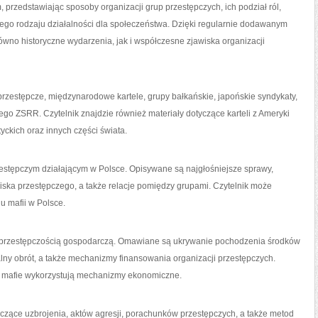
przedstawiając sposoby organizacji grup przestępczych, ich podział ról,
tego rodzaju działalności dla społeczeństwa. Dzięki regularnie dodawanym
wno historyczne wydarzenia, jak i współczesne zjawiska organizacji
 przestępcze, międzynarodowe kartele, grupy bałkańskie, japońskie syndykaty,
ego ZSRR. Czytelnik znajdzie również materiały dotyczące karteli z Ameryki
yckich oraz innych części świata.
stępczym działającym w Polsce. Opisywane są najgłośniejsze sprawy,
ka przestępczego, a także relacje pomiędzy grupami. Czytelnik może
u mafii w Polsce.
z przestępczością gospodarczą. Omawiane są ukrywanie pochodzenia środków
lny obrót, a także mechanizmy finansowania organizacji przestępczych.
ób mafie wykorzystują mechanizmy ekonomiczne.
tyczące uzbrojenia, aktów agresji, porachunków przestępczych, a także metod