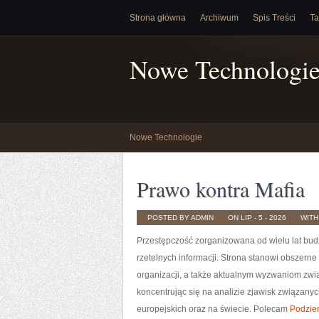
Strona główna
Archiwum
Spis Treści
Ta
Nowe Technologi
Nowe Technologie
Prawo kontra Mafia
POSTED BY ADMIN
ON LIP - 5 - 2026
WIT
Przestępczość zorganizowana od wielu lat bud
rzetelnych informacji. Strona stanowi obszern
organizacji, a także aktualnym wyzwaniom zw
koncentrując się na analizie zjawisk związany
europejskich oraz na świecie. Polecam
Podzie