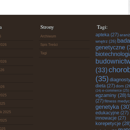
a
Strony
Tagi:
apteka
(27)
aranż
6
Archiwum
bada
wnętrz
(26)
2026
Spis Treści
genetyczne
(
biotechnologi
Tagi
budownict
2026
choro
(33)
026
(35)
diagnost
dieta
(27)
dom
(2
026
e-commerce
(25)
(24)
egzaminy
(28)
f
2025
(27)
fitness medy
2025
genetyka
(30
ik 2025
edukacyjne
(27)
innowacje
(27)
2025
korepetycje
(28
mate
2025