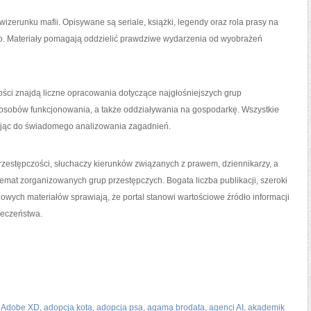
izerunku mafii. Opisywane są seriale, książki, legendy oraz rola prasy na
o. Materiały pomagają oddzielić prawdziwe wydarzenia od wyobrażeń
ości znajdą liczne opracowania dotyczące najgłośniejszych grup
sposobów funkcjonowania, a także oddziaływania na gospodarkę. Wszystkie
cając do świadomego analizowania zagadnień.
 przestępczości, słuchaczy kierunków związanych z prawem, dziennikarzy, a
 temat zorganizowanych grup przestępczych. Bogata liczba publikacji, szeroki
wych materiałów sprawiają, że portal stanowi wartościowe źródło informacji
ieczeństwa.
,
Adobe XD
,
adopcja kota
,
adopcja psa
,
agama brodata
,
agenci AI
,
akademik