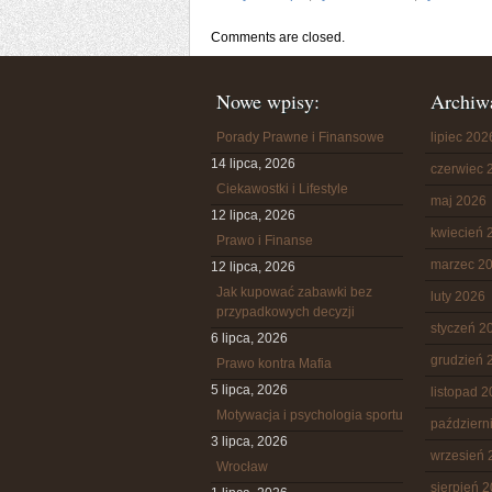
Comments are closed.
Nowe wpisy:
Archiw
Porady Prawne i Finansowe
lipiec 202
14 lipca, 2026
czerwiec 
Ciekawostki i Lifestyle
maj 2026
12 lipca, 2026
kwiecień 
Prawo i Finanse
marzec 2
12 lipca, 2026
Jak kupować zabawki bez
luty 2026
przypadkowych decyzji
styczeń 2
6 lipca, 2026
grudzień 
Prawo kontra Mafia
5 lipca, 2026
listopad 
Motywacja i psychologia sportu
październ
3 lipca, 2026
wrzesień 
Wrocław
sierpień 