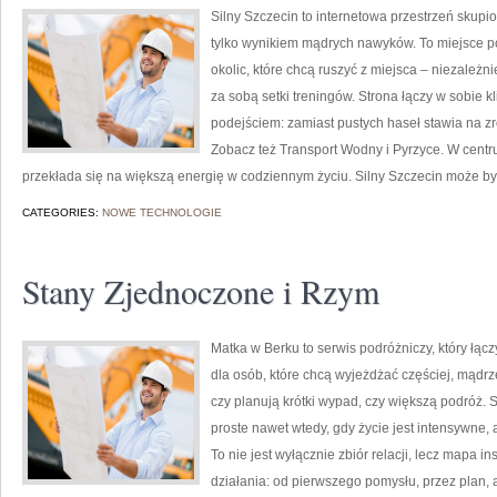
Silny Szczecin to internetowa przestrzeń skupio
tylko wynikiem mądrych nawyków. To miejsce po
okolic, które chcą ruszyć z miejsca – niezależn
za sobą setki treningów. Strona łączy w sobie k
podejściem: zamiast pustych haseł stawia na zro
Zobacz też Transport Wodny i Pyrzyce. W centrum 
przekłada się na większą energię w codziennym życiu. Silny Szczecin może 
CATEGORIES:
NOWE TECHNOLOGIE
Stany Zjednoczone i Rzym
Matka w Berku to serwis podróżniczy, który łąc
dla osób, które chcą wyjeżdżać częściej, mądrz
czy planują krótki wypad, czy większą podróż.
proste nawet wtedy, gdy życie jest intensywne,
To nie jest wyłącznie zbiór relacji, lecz mapa 
działania: od pierwszego pomysłu, przez plan,