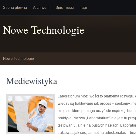
Strona główna
Archiwum
Spis Treści
Tagi
Nowe Technologie
Nowe Technologie
Mediewistyka
Laboratorium Możliwości to platforma rozwoju,
wiedzy są traktowane jak proces – spokojny, m
miejsce, które pomaga uczyć się mądrzej, budow
praktyką. Nazwa „Laboratorium” nie jest tu prz
testowaniu, a nie na pustych hasłach. Laborato
traktować jak coś, co można udoskonalać – bez