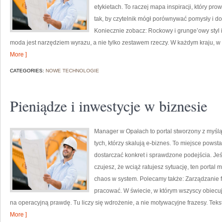
etykietach. To raczej mapa inspiracji, który pro
tak, by czytelnik mógł porównywać pomysły i d
Koniecznie zobacz: Rockowy i grunge’owy styl i
moda jest narzędziem wyrazu, a nie tylko zestawem rzeczy. W każdym kraju, w 
More ]
CATEGORIES:
NOWE TECHNOLOGIE
Pieniądze i inwestycje w biznesie
Manager w Opałach to portal stworzony z myślą
tych, którzy skalują e-biznes. To miejsce pows
dostarczać konkret i sprawdzone podejścia. Jeśl
czujesz, że wciąż ratujesz sytuację, ten portal
chaos w system. Polecamy także: Zarządzanie fi
pracować. W świecie, w którym wszyscy obiecu
na operacyjną prawdę. Tu liczy się wdrożenie, a nie motywacyjne frazesy. Tekst
More ]