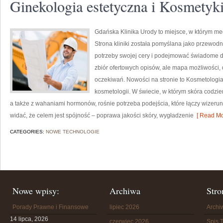
Ginekologia estetyczna i Kosmetyki
Gdańska Klinika Urody to miejsce, w którym me
Strona kliniki została pomyślana jako przewodni
potrzeby swojej cery i podejmować świadome de
zbiór ofertowych opisów, ale mapa możliwości, 
oczekiwań. Nowości na stronie to Kosmetologi
kosmetologii. W świecie, w którym skóra codzie
a także z wahaniami hormonów, rośnie potrzeba podejścia, które łączy wizeru
widać, że celem jest spójność – poprawa jakości skóry, wygładzenie
[ Read Mo
CATEGORIES:
NOWE TECHNOLOGIE
Nowe wpisy:
Archiwa
Stro
Porady Prawne i Finansowe
lipiec 2026
Arch
14 lipca, 2026
czerwiec 2026
Spis T