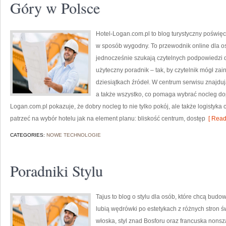
Góry w Polsce
Hotel-Logan.com.pl to blog turystyczny poświę
w sposób wygodny. To przewodnik online dla os
jednocześnie szukają czytelnych podpowiedzi d
użyteczny poradnik – tak, by czytelnik mógł z
dziesiątkach źródeł. W centrum serwisu znajdu
a także wszystko, co pomaga wybrać nocleg do
Logan.com.pl pokazuje, że dobry nocleg to nie tylko pokój, ale także logistyka 
patrzeć na wybór hotelu jak na element planu: bliskość centrum, dostęp
[ Read
CATEGORIES:
NOWE TECHNOLOGIE
Poradniki Stylu
Tajus to blog o stylu dla osób, które chcą bud
lubią wędrówki po estetykach z różnych stron ś
włoska, styl znad Bosforu oraz francuska nonsza