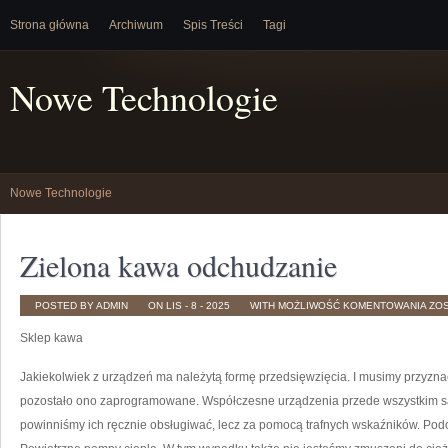
Strona główna
Archiwum
Spis Treści
Tagi
Nowe Technologie
Nowe Technologie
Zielona kawa odchudzanie
ZIE
POSTED BY ADMIN
ON LIS - 8 - 2025
WITH
MOŻLIWOŚĆ KOMENTOWANIA
ZO
KA
ODC
Sklep kawa
Jakiekolwiek z urządzeń ma należytą formę przedsięwzięcia. I musimy przyznać
pozostało ono zaprogramowane. Współczesne urządzenia przede wszystkim s
powinniśmy ich ręcznie obsługiwać, lecz za pomocą trafnych wskaźników. Pod