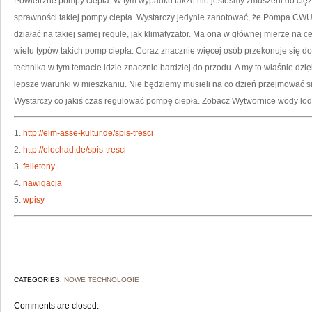
Powietrzne pompy ciepła. W tym wypadku także nie jesteśmy zmuszeni do cięż
sprawności takiej pompy ciepła. Wystarczy jedynie zanotować, że Pompa CWU
działać na takiej samej regule, jak klimatyzator. Ma ona w głównej mierze na c
wielu typów takich pomp ciepła. Coraz znacznie więcej osób przekonuje się do
technika w tym temacie idzie znacznie bardziej do przodu. A my to właśnie dzi
lepsze warunki w mieszkaniu. Nie będziemy musieli na co dzień przejmować s
Wystarczy co jakiś czas regulować pompę ciepła. Zobacz Wytwornice wody lo
1.
http://elm-asse-kultur.de/spis-tresci
2.
http://elochad.de/spis-tresci
3.
felietony
4.
nawigacja
5.
wpisy
CATEGORIES:
NOWE TECHNOLOGIE
Comments are closed.