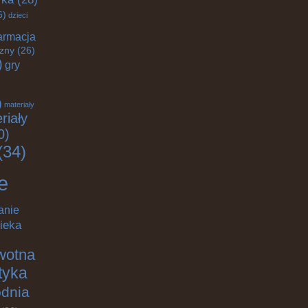
6)
dzieci
armacja
czny
(26)
)
gry
)
materiały
riały
0)
(34)
e
anie
ieka
wotna
ktyka
odnia