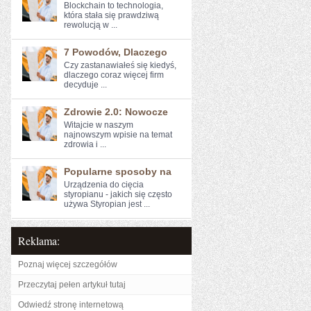
Blockchain to⁢ technologia,
która stała się prawdziwą
rewolucją w ...
7 Powodów, Dlaczego
Czy zastanawiałeś się kiedyś,
dlaczego coraz więcej firm
decyduje ...
Zdrowie 2.0: Nowocze
Witajcie w naszym
⁢najnowszym wpisie na temat
zdrowia ​i ...
Popularne sposoby na
Urządzenia do cięcia
styropianu - jakich się często
używa Styropian jest ...
Reklama:
Poznaj więcej szczegółów
Przeczytaj pełen artykuł tutaj
Odwiedź stronę internetową