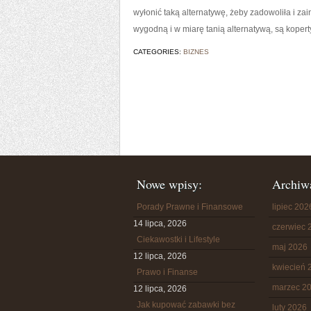
wyłonić taką alternatywę, żeby zadowoliła i za
wygodną i w miarę tanią alternatywą, są kopert
CATEGORIES:
BIZNES
Nowe wpisy:
Archiw
Porady Prawne i Finansowe
lipiec 202
14 lipca, 2026
czerwiec 
Ciekawostki i Lifestyle
maj 2026
12 lipca, 2026
kwiecień 
Prawo i Finanse
marzec 2
12 lipca, 2026
Jak kupować zabawki bez
luty 2026