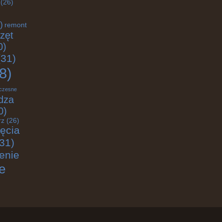
(26)
)
remont
zęt
0)
31)
8)
czesne
dza
0)
rz
(26)
jęcia
31)
enie
e