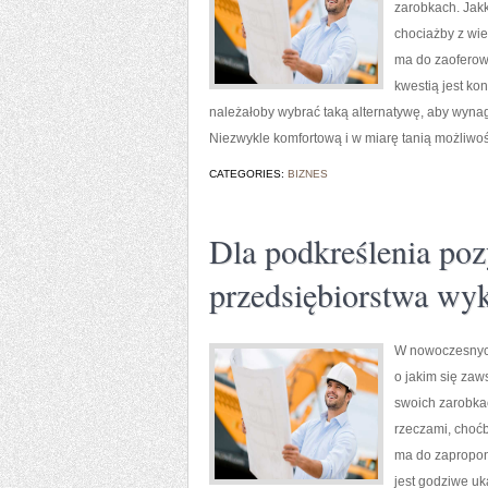
zarobkach. Jakk
chociażby z wie
ma do zaoferowa
kwestią jest ko
należałoby wybrać taką alternatywę, aby wynagr
Niezwykle komfortową i w miarę tanią możliwoś
CATEGORIES:
BIZNES
Dla podkreślenia pozy
przedsiębiorstwa wyk
W nowoczesnych
o jakim się zaw
swoich zarobkac
rzeczami, choćb
ma do zapropon
jest godziwe uk