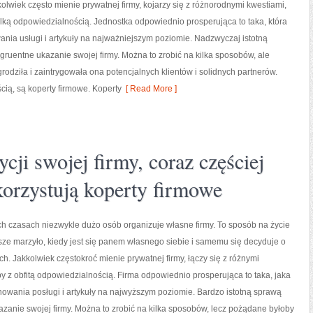
olwiek często mienie prywatnej firmy, kojarzy się z różnorodnymi kwestiami,
lką odpowiedzialnością. Jednostka odpowiednio prosperująca to taka, która
nia usługi i artykuły na najważniejszym poziomie. Nadzwyczaj istotną
ngruentne ukazanie swojej firmy. Można to zrobić na kilka sposobów, ale
odziła i zaintrygowała ona potencjalnych klientów i solidnych partnerów.
cią, są koperty firmowe. Koperty
[ Read More ]
cji swojej firmy, coraz częściej
orzystują koperty firmowe
 czasach niezwykle dużo osób organizuje własne firmy. To sposób na życie
sze marzyło, kiedy jest się panem własnego siebie i samemu się decyduje o
h. Jakkolwiek częstokroć mienie prywatnej firmy, łączy się z różnymi
y z obfitą odpowiedzialnością. Firma odpowiednio prosperująca to taka, jaka
owania posługi i artykuły na najwyższym poziomie. Bardzo istotną sprawą
azanie swojej firmy. Można to zrobić na kilka sposobów, lecz pożądane byłoby