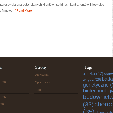
interesowała ona potencjalnych klientów i solidnych kontrahentów. Niezwykle
y firmowe.
[ Read More ]
a
Strony
Tagi:
apteka
(27)
aranż
6
Archiwum
bada
wnętrz
(26)
2026
Spis Treści
genetyczne
(
biotechnologi
Tagi
budownict
2026
choro
(33)
026
(35)
diagnost