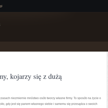
gi
e
y, kojarzy się z dużą
czasach niezmiernie mnóstwo osób tworzy własne firmy. To sposób na życie o
 roiło, gdy jest się panem własnego siebie i samemu się przesądza o swoich