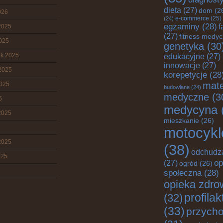
dieta
(27)
dom
(2
026
e-commerce
(25)
(24)
egzaminy
(28)
f
2025
(27)
fitness medy
2025
genetyka
(30
ik 2025
edukacyjne
(27)
innowacje
(27)
2025
korepetycje
(28
mate
2025
budowlane
(24)
medyczne
(3
5
medycyna
2025
mieszkanie
(26)
motocykl
2025
(38)
odchudz
025
op
(27)
ogród
(26)
społeczna
(28)
opieka zdro
profila
(32)
(33)
przych