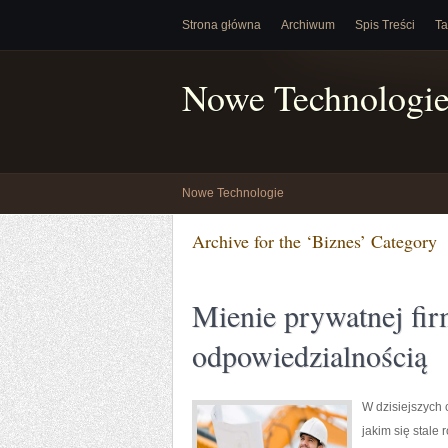
Strona główna
Archiwum
Spis Treści
Ta
Nowe Technologi
Nowe Technologie
Archive for the ‘Biznes’ Category
Mienie prywatnej firm
odpowiedzialnością
W dzisiejszych 
jakim się stale