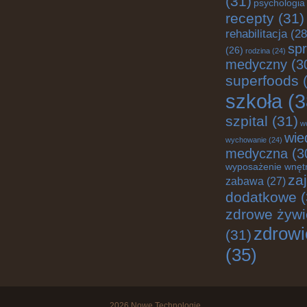
(31)
psychologia
recepty
(31)
rehabilitacja
(28
spr
(26)
rodzina
(24)
medyczny
(3
superfoods
(
szkoła
(3
szpital
(31)
w
wie
wychowanie
(24)
medyczna
(3
wyposażenie wnęt
za
zabawa
(27)
dodatkowe
(
zdrowe żywi
zdrowi
(31)
(35)
2026
Nowe Technologie
.