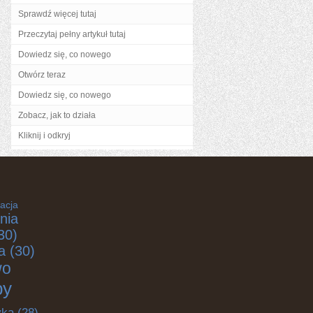
Sprawdź więcej tutaj
Przeczytaj pełny artykuł tutaj
Dowiedz się, co nowego
Otwórz teraz
Dowiedz się, co nowego
Zobacz, jak to działa
Kliknij i odkryj
acja
nia
30)
a
(30)
wo
by
yka
(28)