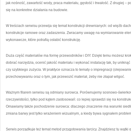
jak nośność, zawartość wody, praca materiału, gęstość i trwałość. Z drugiej – po
się na konkretne działania na budowie.
W treściach serwisu przewija się temat konstrukcji drewnianych: od więźb dach
konstrukcje ramowe oraz zadaszenia. Zwracamy uwagę na wymiarowanie elemen
wykonawcze, które potrafią osłabić konstrukcję.
Duża część materiałów ma formę przewodników i DIY. Dzięki temu możesz krok 
dobrać narzędzia, ocenić jakość materiału i wykonać instalację tak, by unikną
czy szybkiego zużycia. W praktyce oznacza to tematy o impregnacji (olejowanie
przechowywaniu oraz o tym, jak przewozić materiał, żeby nie złapał wilgoć.
Ważnym filarem serwisu są odmiany surowca. Porównujemy sosnowo-świerkowe
rzeczywistości, tylko pod kątem zastosowań: co lepiej sprawdzi się na konstruk
Omawiamy także pochodzenie surowca: dlaczego znaczenie ma warunki siedlis
zmiana barwy jest tylko wrażeniem wizualnym, a kiedy bywa sygnałem proble
Serwis porządkuje też temat metod przygotowania tarcicy. Znajdziesz tu wątki o 