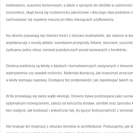
heblowaniu, suszeniu komorowym, a także o sprzęcie do obróbki w zależności o
zrozumiesz, skąd biorą się rozbieżności jakościowe i dlaczego dwa podobne 
zachowywać się zupełnie inaczej po kilku miesiącach użytkowania.
Na stronie pojawiają się również treści z obszaru budowlanki, ale zawsze w ko
współpracuje z resztą układu: warstwami przegrody, foliami, okuciami, uszcze
zyskujesz pełny obraz zamiast pojedynczych porad wyrwanych z kontekstu.
Osobną wartością są teksty o błędach i konsekwencjach związanych z drewnem:
wykrzywienia czy spadek nośności. Materiały tłumaczą, jak rozpoznać przyczyn
a kiedy wymaga naprawy. Dostajesz też podpowiedzi, jak zapobiegać takich syt
W tle przewijają się także wątki ekologii. Drewno bywa postrzegane jako surowie
optymalnym rozwiązaniem, zależy od łańcucha dostaw, obróbki oraz sposobu k
bez nadęcia: jak budować i wykańczać tak, by łączyć funkcjonalność z sensow
Nie brakuje też inspiracji z obszaru trendów w architekturze. Pokazujemy, jak