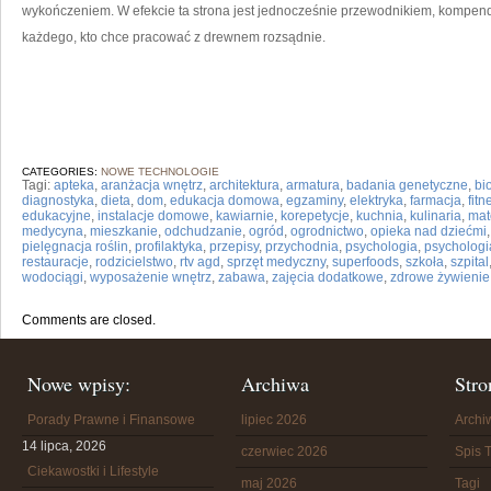
wykończeniem. W efekcie ta strona jest jednocześnie przewodnikiem, kompend
każdego, kto chce pracować z drewnem rozsądnie.
CATEGORIES:
NOWE TECHNOLOGIE
Tagi:
apteka
,
aranżacja wnętrz
,
architektura
,
armatura
,
badania genetyczne
,
bi
diagnostyka
,
dieta
,
dom
,
edukacja domowa
,
egzaminy
,
elektryka
,
farmacja
,
fit
edukacyjne
,
instalacje domowe
,
kawiarnie
,
korepetycje
,
kuchnia
,
kulinaria
,
mat
medycyna
,
mieszkanie
,
odchudzanie
,
ogród
,
ogrodnictwo
,
opieka nad dziećmi
pielęgnacja roślin
,
profilaktyka
,
przepisy
,
przychodnia
,
psychologia
,
psychologi
restauracje
,
rodzicielstwo
,
rtv agd
,
sprzęt medyczny
,
superfoods
,
szkoła
,
szpital
wodociągi
,
wyposażenie wnętrz
,
zabawa
,
zajęcia dodatkowe
,
zdrowe żywienie
Comments are closed.
Nowe wpisy:
Archiwa
Stro
Porady Prawne i Finansowe
lipiec 2026
Arch
14 lipca, 2026
czerwiec 2026
Spis T
Ciekawostki i Lifestyle
maj 2026
Tagi