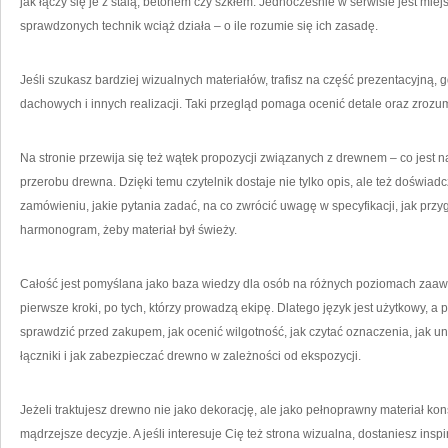
jak łączy się je z stalą, betonem czy szkłem. Jednocześnie w serwisie jest miejsc
sprawdzonych technik wciąż działa – o ile rozumie się ich zasadę.
Jeśli szukasz bardziej wizualnych materiałów, trafisz na część prezentacyjną,
dachowych i innych realizacji. Taki przegląd pomaga ocenić detale oraz zrozum
Na stronie przewija się też wątek propozycji związanych z drewnem – co jest n
przerobu drewna. Dzięki temu czytelnik dostaje nie tylko opis, ale też doświa
zamówieniu, jakie pytania zadać, na co zwrócić uwagę w specyfikacji, jak przy
harmonogram, żeby materiał był świeży.
Całość jest pomyślana jako baza wiedzy dla osób na różnych poziomach zaawa
pierwsze kroki, po tych, którzy prowadzą ekipę. Dlatego język jest użytkowy, a
sprawdzić przed zakupem, jak ocenić wilgotność, jak czytać oznaczenia, jak un
łączniki i jak zabezpieczać drewno w zależności od ekspozycji.
Jeżeli traktujesz drewno nie jako dekorację, ale jako pełnoprawny materiał k
mądrzejsze decyzje. A jeśli interesuje Cię też strona wizualna, dostaniesz insp