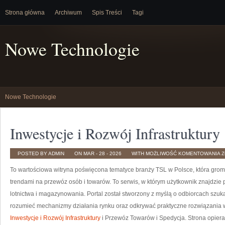
Strona główna
Archiwum
Spis Treści
Tagi
Nowe Technologie
Nowe Technologie
Inwestycje i Rozwój Infrastruktury
I
POSTED BY ADMIN
ON MAR - 28 - 2026
WITH
MOŻLIWOŚĆ KOMENTOWANIA
Z
I
R
To wartościowa witryna poświęcona tematyce branży TSL w Polsce, która grom
I
trendami na przewóz osób i towarów. To serwis, w którym użytkownik znajdzie p
lotnictwa i magazynowania. Portal został stworzony z myślą o odbiorcach szuka
rozumieć mechanizmy działania rynku oraz odkrywać praktyczne rozwiązania w 
Inwestycje i Rozwój Infrastruktury
i Przewóz Towarów i Spedycja. Strona opiera