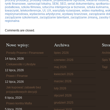
procesy produkcji
,
produkty lokalne
,
projektowanie ogrodów
,
reklama mobilna
,
rynki finansowe
,
samorząd lokalny
,
SEM
,
SEO
,
serial dokumentalny
,
spotkania
podatkowa
,
szkoła filmowa
,
sztuczna inteligencja w biznesie
,
sztuka kulinarna
,
towarzyski
,
telekonferencje
,
UI
,
UX
,
warsztaty rozwojowe
,
wideo marketing
,
wsk
międzynarodowa
,
wydarzenia artystyczne
,
wystawy branżowe
,
zarządzanie d
zarządzanie szkoleniami
,
zarządzanie talentami
,
zarządzanie zmianą
,
zasoby 
regionalna
Comments are closed.
Nowe wpisy:
Archiwa
Stro
Porady Prawne i Finansowe
lipiec 2026
Arch
14 lipca, 2026
czerwiec 2026
Spis T
Ciekawostki i Lifestyle
maj 2026
Tagi
12 lipca, 2026
kwiecień 2026
Prawo i Finanse
marzec 2026
12 lipca, 2026
Jak kupować zabawki bez
luty 2026
przypadkowych decyzji
styczeń 2026
6 lipca, 2026
grudzień 2025
Prawo kontra Mafia
5 lipca, 2026
listopad 2025