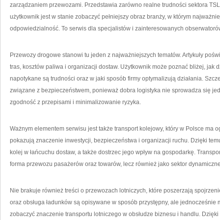
zarządzaniem przewozami. Przedstawia zarówno realne trudności sektora TSL, 
użytkownik jest w stanie zobaczyć pełniejszy obraz branży, w którym najważnie
odpowiedzialność. To serwis dla specjalistów i zainteresowanych obserwatorów, 
Przewozy drogowe stanowi tu jeden z najważniejszych tematów. Artykuły poświęc
tras, kosztów paliwa i organizacji dostaw. Użytkownik może poznać bliżej, jak 
napotykane są trudności oraz w jaki sposób firmy optymalizują działania. Szc
związane z bezpieczeństwem, ponieważ dobra logistyka nie sprowadza się jedy
zgodność z przepisami i minimalizowanie ryzyka.
Ważnym elementem serwisu jest także transport kolejowy, który w Polsce ma o
pokazują znaczenie inwestycji, bezpieczeństwa i organizacji ruchu. Dzięki tem
kolej w łańcuchu dostaw, a także dostrzec jego wpływ na gospodarkę. Transpor
forma przewozu pasażerów oraz towarów, lecz również jako sektor dynamiczne
Nie brakuje również treści o przewozach lotniczych, które poszerzają spojrzeni
oraz obsługa ładunków są opisywane w sposób przystępny, ale jednocześnie m
zobaczyć znaczenie transportu lotniczego w obsłudze biznesu i handlu. Dzięki 