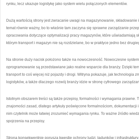
rynku, lecz ukazuje logistykę jako system wielu połączonych elementów.
Dużą wartością strony jest zwracanie uwagi na magazynowanie, składowanie
temat równie ważny, bo to właśnie tam zaczyna się sprawne zarządzanie przep
opracowania dotyczące optymalizacji pracy magazynów, które uświadamiają sk
którym transport i magazyn nie są rozdzielane, bo w praktyce jedno bez drugieg
Na stronie duży nacisk położono także na nowoczesność. Nowoczesne systemy
oprogramowanie są przedstawiane jako realne wsparcie dla branży. Dzięki te
transport to coś więcej niż pojazdy i drogi. Witryna pokazuje, jak technologia
logistyków, a także dlaczego rozwój branży idzie w stronę cyfrowego zarządzan
Istotnym obszarem treści są także przepisy, formalności i wymagania prawne. T
znajomości zasad, dlatego artykuły poświęcone formalnościom, dokumentacji 
nim czytelnik może łatwiej zrozumieć wymagania rynku. To ważne źródło wiedz
spojrzenia na przepisy.
Strona konsekwentnie porusza kwestie ochrony ludzi, ładunków i infrastruktur