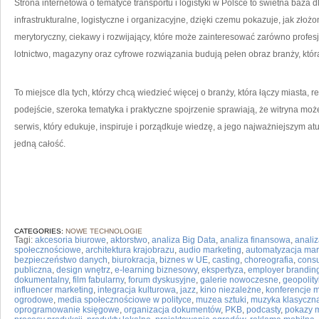
Strona internetowa o tematyce transportu i logistyki w Polsce to świetna baza 
infrastrukturalne, logistyczne i organizacyjne, dzięki czemu pokazuje, jak złożon
merytoryczny, ciekawy i rozwijający, które może zainteresować zarówno profesjon
lotnictwo, magazyny oraz cyfrowe rozwiązania budują pełen obraz branży, która
To miejsce dla tych, którzy chcą wiedzieć więcej o branży, która łączy miasta,
podejście, szeroka tematyka i praktyczne spojrzenie sprawiają, że witryna moż
serwis, który edukuje, inspiruje i porządkuje wiedzę, a jego najważniejszym a
jedną całość.
CATEGORIES:
NOWE TECHNOLOGIE
Tagi:
akcesoria biurowe
,
aktorstwo
,
analiza Big Data
,
analiza finansowa
,
analiz
społecznościowe
,
architektura krajobrazu
,
audio marketing
,
automatyzacja mar
bezpieczeństwo danych
,
biurokracja
,
biznes w UE
,
casting
,
choreografia
,
consu
publiczna
,
design wnętrz
,
e-learning biznesowy
,
ekspertyza
,
employer brandin
dokumentalny
,
film fabularny
,
forum dyskusyjne
,
galerie nowoczesne
,
geopolit
influencer marketing
,
integracja kulturowa
,
jazz
,
kino niezależne
,
konferencje 
ogrodowe
,
media społecznościowe w polityce
,
muzea sztuki
,
muzyka klasyczn
oprogramowanie księgowe
,
organizacja dokumentów
,
PKB
,
podcasty
,
pokazy 