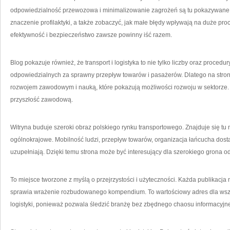
odpowiedzialność przewozowa i minimalizowanie zagrożeń są tu pokazywane 
znaczenie profilaktyki, a także zobaczyć, jak małe błędy wpływają na duże proc
efektywność i bezpieczeństwo zawsze powinny iść razem.
Blog pokazuje również, że transport i logistyka to nie tylko liczby oraz procedu
odpowiedzialnych za sprawny przepływ towarów i pasażerów. Dlatego na stron
rozwojem zawodowym i nauką, które pokazują możliwości rozwoju w sektorze.
przyszłość zawodową.
Witryna buduje szeroki obraz polskiego rynku transportowego. Znajduje się tu m
ogólnokrajowe. Mobilność ludzi, przepływ towarów, organizacja łańcucha dosta
uzupełniają. Dzięki temu strona może być interesujący dla szerokiego grona o
To miejsce tworzone z myślą o przejrzystości i użyteczności. Każda publikacja
sprawia wrażenie rozbudowanego kompendium. To wartościowy adres dla wszystk
logistyki, ponieważ pozwala śledzić branżę bez zbędnego chaosu informacyjn