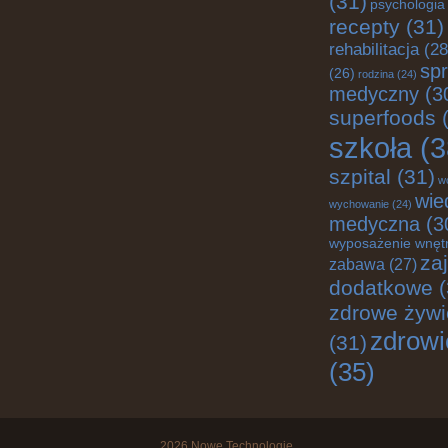
(31)
psychologia
recepty
(31)
rehabilitacja
(28
spr
(26)
rodzina
(24)
medyczny
(3
superfoods
(
szkoła
(3
szpital
(31)
w
wie
wychowanie
(24)
medyczna
(3
wyposażenie wnęt
za
zabawa
(27)
dodatkowe
(
zdrowe żywi
zdrowi
(31)
(35)
2026
Nowe Technologie
.