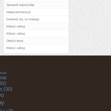
Sprawdź więcej tutaj
latajacacholera.pl
Dowiedz się, co nowego
Kliknij i odkryj
Kliknij i odkryj
Otwórz teraz
Kliknij i odkryj
acja
nia
30)
a
(30)
wo
by
yka
(28)