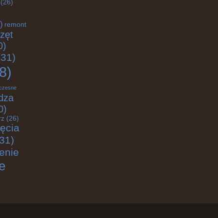
(26)
)
remont
zęt
0)
31)
8)
czesne
dza
0)
rz
(26)
jęcia
31)
enie
e