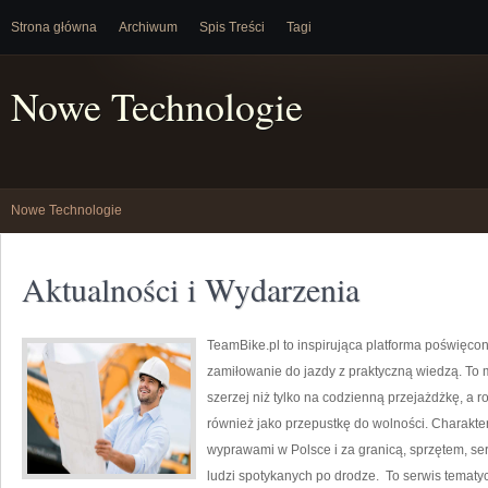
Strona główna
Archiwum
Spis Treści
Tagi
Nowe Technologie
Nowe Technologie
Aktualności i Wydarzenia
TeamBike.pl to inspirująca platforma poświęcon
zamiłowanie do jazdy z praktyczną wiedzą. To m
szerzej niż tylko na codzienną przejażdżkę, a ro
również jako przepustkę do wolności. Charakte
wyprawami w Polsce i za granicą, sprzętem, ser
ludzi spotykanych po drodze. To serwis tematyc