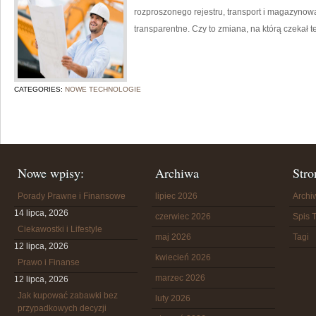
rozproszonego rejestru, transport i magazynowan
transparentne. Czy to zmiana, na którą czekał 
CATEGORIES:
NOWE TECHNOLOGIE
Nowe wpisy:
Archiwa
Stro
Porady Prawne i Finansowe
lipiec 2026
Arch
14 lipca, 2026
czerwiec 2026
Spis T
Ciekawostki i Lifestyle
maj 2026
Tagi
12 lipca, 2026
kwiecień 2026
Prawo i Finanse
marzec 2026
12 lipca, 2026
Jak kupować zabawki bez
luty 2026
przypadkowych decyzji