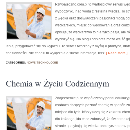
Pzwpajeczno.com.pl to wartościowy serwis wędk
wypoczynku nad wodą z rzetelną wiedzą. To str
z wędką oraz doświadczeni pasjonaci mogą odk
wędkarskich, miejsc do wędkowania oraz codz
opisuje, że wędkarstwo to nie tylko pasja, ale 
wyciszyć się. Na blogu odbiorca może wejść głęb
lepiej przygotować się do wyjazdu. To serwis tworzony z myślą o praktyce, dlat
codzienności. Nie chodzi tu wyłącznie o suche informacje, lecz
[ Read More ]
CATEGORIES:
NOWE TECHNOLOGIE
Chemia w Życiu Codziennym
Zdajechemie.pl to współczesny portal edukacyjn
osobach chcących poznać chemię w sposób zroz
miejsce dla tych, którzy uczą się z zakresu chem
dla każdego, kto chce zobaczyć, że świat reakcj
stronie spotykają się wiedza teoretyczna oraz 