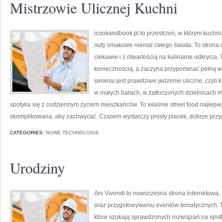
Mistrzowie Ulicznej Kuchni
icookandbook.pl to przestrzeń, w którym kuchnia
nuty smakowe niemal całego świata. To strona d
ciekawie i z otwartością na kulinarne odkrycia.
koniecznością, a zaczyna przypominać pełną
serwisu jest prawdziwe jedzenie uliczne, czyli k
w małych barach, w zatłoczonych dzielnicach mi
spotyka się z codziennym życiem mieszkańców. To właśnie street food najlepiej
skomplikowana, aby zachwycać. Czasem wystarczy prosty placek, dobrze prz
CATEGORIES:
NOWE TECHNOLOGIE
Urodziny
Ars Vivendi to nowoczesna strona internetowa, 
oraz przygotowywaniu eventów tematycznych. To 
które szukają sprawdzonych rozwiązań na spot