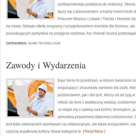
profesjonalnego podejścia do realizacji. Stron
łączy się z planowaniem, a każdy event może 
Polecam Miejsca i Lokale i Trendy i Nowinki Se
na miarę. Opisuje ofertę związaną z przygotowaniem eventów dla biznesu, ale
poszukujących pomysłów na przyjęcia rodzinne. Ars Vivendi można postrzeg
CATEGORIES:
NOWE TECHNOLOGIE
Zawody i Wydarzenia
Equi Verso to przestrzeń, w którym świat koni 
angażujący i zrozumiały zarówno dla osób, któr
jeździectwem, jak i dla tych, którzy od lat żyją w
miłość do koni z praktyczną wiedzą, codzienn
co wiąże się z opieką nad końmi, treningiem, j
atmosferą prawdziwej stajennej codzienności. S
jest tylko zwierzęciem sportowym czy rekreacyjnym, ale także przyjacielem, na
częścią wyjątkowej kultury. Nowe kategorie to
[ Read More ]