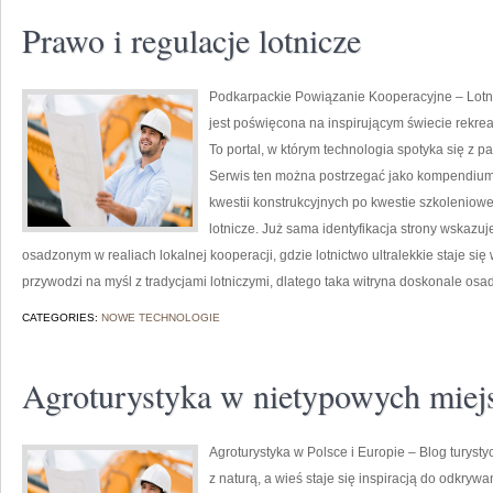
Prawo i regulacje lotnicze
Podkarpackie Powiązanie Kooperacyjne – Lotnic
jest poświęcona na inspirującym świecie rekrea
To portal, w którym technologia spotyka się z pa
Serwis ten można postrzegać jako kompendium, 
kwestii konstrukcyjnych po kwestie szkoleniow
lotnicze. Już sama identyfikacja strony wskazu
osadzonym w realiach lokalnej kooperacji, gdzie lotnictwo ultralekkie staje s
przywodzi na myśl z tradycjami lotniczymi, dlatego taka witryna doskonale osa
CATEGORIES:
NOWE TECHNOLOGIE
Agroturystyka w nietypowych miej
Agroturystyka w Polsce i Europie – Blog turyst
z naturą, a wieś staje się inspiracją do odkryw