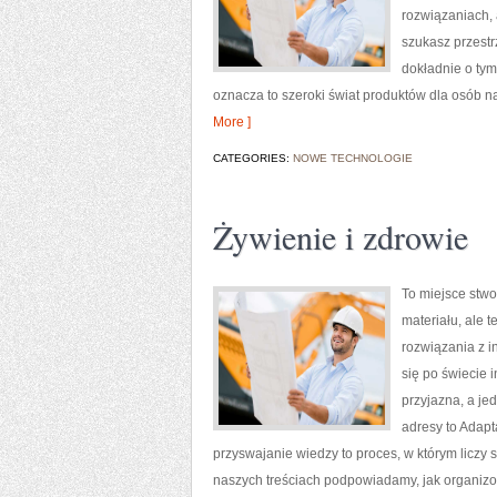
rozwiązaniach,
szukasz przestrz
dokładnie o tym
oznacza to szeroki świat produktów dla osób na 
More ]
CATEGORIES:
NOWE TECHNOLOGIE
Żywienie i zdrowie
To miejsce stwo
materiału, ale
rozwiązania z 
się po świecie 
przyjazna, a j
adresy to Adapt
przyswajanie wiedzy to proces, w którym liczy
naszych treściach podpowiadamy, jak organizo