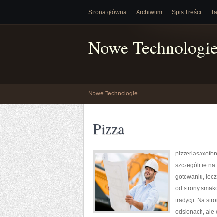
Strona główna
Archiwum
Spis Treści
Ta
Nowe Technologi
Nowe Technologie
Pizza
pizzeriasaxofon.
szczególnie na 
gotowaniu, lec
od strony smakow
tradycji. Na st
odsłonach, ale 