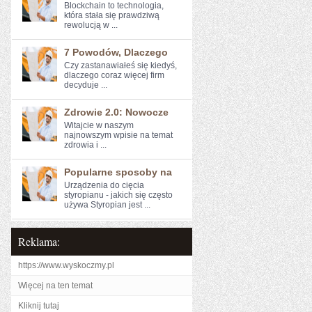
Blockchain to⁢ technologia,
która stała się prawdziwą
rewolucją w ...
7 Powodów, Dlaczego
Czy zastanawiałeś się kiedyś,
dlaczego coraz więcej firm
decyduje ...
Zdrowie 2.0: Nowocze
Witajcie w naszym
⁢najnowszym wpisie na temat
zdrowia ​i ...
Popularne sposoby na
Urządzenia do cięcia
styropianu - jakich się często
używa Styropian jest ...
Reklama:
https://www.wyskoczmy.pl
Więcej na ten temat
Kliknij tutaj