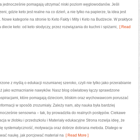
 a jednocześnie pomagają utrzymać niski poziom węglowodanów. Jeśli
eni, gdzie keto jest realne na co dzień, a nie tylko na papierze, ta idea jest
. Nowe kategorie na stronie to Keto Fakty i Mity i Keto na Budżecie. W praktyce
diecie keto: od keto słodyczy, przez rozwiązania do kuchni i spiżarni,
[ Read
rzone z myślą o edukacji rozumianej szeroko, czyli nie tylko jako przerabianie
 też jako wzmacnianie nawyków. Nasz blog oświatowy łączy sprawdzone
inspiracjami, które pomagają dzieciom, bliskim oraz wychowawcom poruszać
informacji w sposób zrozumiały. Zależy nam, aby nauka była bardziej
ednocześnie sensowna – tak, by prowadziła do realnych postępów. Ciekawe
acja w żłobku i przedszkolu i Materiały edukacyjne Strona rozwija ideę, że
 się systematyczność, motywacja oraz dobrze dobrana metoda. Dlatego w
wać naukę, jak porcjować materiał na
[ Read More ]