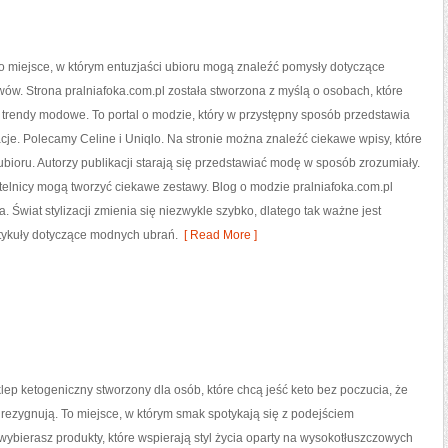
o miejsce, w którym entuzjaści ubioru mogą znaleźć pomysły dotyczące
w. Strona pralniafoka.com.pl została stworzona z myślą o osobach, które
trendy modowe. To portal o modzie, który w przystępny sposób przedstawia
je. Polecamy Celine i Uniqlo. Na stronie można znaleźć ciekawe wpisy, które
ubioru. Autorzy publikacji starają się przedstawiać modę w sposób zrozumiały.
telnicy mogą tworzyć ciekawe zestawy. Blog o modzie pralniafoka.com.pl
Świat stylizacji zmienia się niezwykle szybko, dlatego tak ważne jest
tykuły dotyczące modnych ubrań.
[ Read More ]
lep ketogeniczny stworzony dla osób, które chcą jeść keto bez poczucia, że
 rezygnują. To miejsce, w którym smak spotykają się z podejściem
bierasz produkty, które wspierają styl życia oparty na wysokotłuszczowych