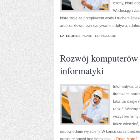
osoby, które do
Wodociągi i Zao
które stoją za przepływem wody i ruchem ściek
analiza zlewni, zatrzymywanie odpływu, zdoln
CATEGORIES:
NOWE TECHNOLOGIE
Rozwój komputerów z
informatyki
Informatyka, to
firemkach bardz
taka, że dzięki
radzić. Weźmy c
wszystkie firmy
także wiedzieć,
odpowiednim wyjściem. W końcu coraz bardziej
outsourcingowi będziemy mieli
[ Read More ]