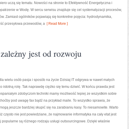
piero uczą się tematu. Nowości na stronie to Efektywność Energetyczna i
patrzenie w Wodę. W sercu serwisu znajduje się cel systematyzacji procesów,
ów. Zamiast ogólników pojawiają się konkretne pojęcia: hydrodynamika,
ość przesyłowa przewodów, a
[ Read More ]
ależny jest od rozwoju
 dla wielu osób pasja i sposób na życie Dzisiaj IT odgrywa w nawet małych
o istotną rolę. Tak naprawdę ciężko się temu dziwić. W końcu prawda jest
 wspaniałym zdobyczom techniki mamy możliwość lepiej ze wszystkim sobie
hoćby pod uwagę fax bądź na przykład maile. To wszystko sprawia, że
 mogą jeszcze bardziej skupić się na zarabianiu kasy. To niesamowite. Warto
 iż często nie jest powiedziane, że najmowanie informatyka na cały etat jest
 popularne są różnego rodzaju usługi outsourcingowe. Dzięki właśnie