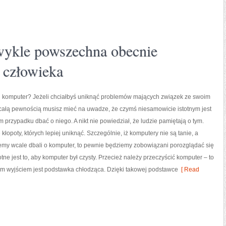
zwykle powszechna obecnie
 człowieka
j komputer? Jeżeli chciałbyś uniknąć problemów mających związek ze swoim
całą pewnością musisz mieć na uwadze, że czymś niesamowicie istotnym jest
m przypadku dbać o niego. A nikt nie powiedział, że ludzie pamiętają o tym.
kłopoty, których lepiej uniknąć. Szczególnie, iż komputery nie są tanie, a
emy wcale dbali o komputer, to pewnie będziemy zobowiązani porozglądać się
ne jest to, aby komputer był czysty. Przecież należy przeczyścić komputer – to
ym wyjściem jest podstawka chłodząca. Dzięki takowej podstawce
[ Read