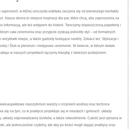
 zaproszeń, w której uroczysta estetyka zaczyna się od pierwszego kontaktu
ci. Nasza strona to miejsce inspiracji dla par, które chcą, aby zaproszenia na
ylko informacją, ale też wstępem do historii. Tworzymy dopieszczoną papeterię i
którym cała ceremonia oraz przyjęcie zyskują jednolity styl – od formalnych
wizytówki miejsc, a także gadżety budujące nastrój. Zobacz też: Stylizacje i
dej i Ślub w plenerze i nietypowe ceremonie. W świecie, w którym detale
. Dlatego w naszych projektach łączymy klasykę z świeżym podejściem.
 wieloaspektowe repozytorium wiedzy o inżynierii wodnej oraz technice
pia się na tym, co w praktyce projektuje się w miastach i gminach: układy
y, układy odprowadzania ścieków, a także odwodnienie. Całość jest opisana w
ki, ale jednocześnie czytelny, tak aby po treści mogli sięgać praktycy oraz