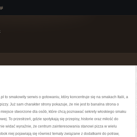
gi
e
pl to smakowity serwis o gotowaniu, który koncentruje się na smakach Italii, a
pizzy. Już sam charakter strony pokazuje, że nie jest to banalna strona o
z miejsce stworzone dla osób, które chcą poznawać sekrety włoskiego smaku
ej. To przestrzeń, gdzie spotykają się przepisy, historie oraz miłość do
ronie widać wyraźnie, że centrum zainteresowania stanowi pizza w wielu
obok niej pojawiają się również tematy związane z dodatkami do potraw,