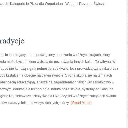
oszech. Kategorie to Pizza dla Wegetarian i Wegan i Pizza na Świeżym
tradycje
pl to inspirujący portal poświęcony nauczaniu w różnych krajach, który
koła może być punktem wyjścia do poznawania innych kultur. To witryna, w
 nauce nie kończą się na jednej perspektywie, lecz prowadzą czytelnika przez
by kształcenia obecne na całym świecie. Strona skupia się na tematach
bilnością edukacyjną, a także na zagadnieniach takich jak szkolnictwo w
ecznym, edukacja a technologia, nauka poza szkołą, systemy edukacji na
egorie Najciekawsze szkoły świata i Nauczyciel w różnych zakątkach świata.
niów, nauczycieli oraz wszystkich tych, którzy
[ Read More ]