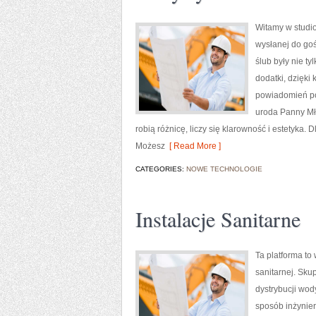
Witamy w studio
wysłanej do goś
ślub były nie t
dodatki, dzięki 
powiadomień po 
uroda Panny Mło
robią różnicę, liczy się klarowność i estetyka
Możesz
[ Read More ]
CATEGORIES:
NOWE TECHNOLOGIE
Instalacje Sanitarne
Ta platforma to
sanitarnej. Sku
dystrybucji wod
sposób inżyniers