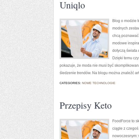
Uniqlo
Blog o modzie t
modnych zestawó
chcą poznawać 
modowe inspirac
dotyczą świata 
Dzięki temu czy
pokazuje, że moda nie musi być skomplikowana. 
śledzenie trendów. Na blogu można znaleźć ar
CATEGORIES:
NOWE TECHNOLOGIE
Przepisy Keto
FoodForce to sk
ciągle z czegoś
nowoczesnym: wy