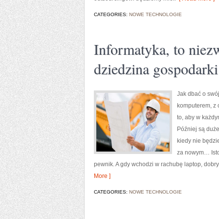
CATEGORIES:
NOWE TECHNOLOGIE
Informatyka, to nie
dziedzina gospodarki
Jak dbać o swó
komputerem, z 
to, aby w każdy
Później są duże 
kiedy nie będzi
za nowym… Istot
pewnik. A gdy wchodzi w rachubę laptop, dobr
More ]
CATEGORIES:
NOWE TECHNOLOGIE