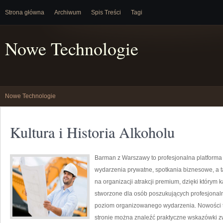
Strona główna
Archiwum
Spis Treści
Tagi
Nowe Technologie
Nowe Technologie
Kultura i Historia Alkoholu
Barman z Warszawy to profesjonalna platform
wydarzenia prywatne, spotkania biznesowe, a ta
na organizacji atrakcji premium, dzięki którym
stworzone dla osób poszukujących profesjonaln
poziom organizowanego wydarzenia. Nowości to 
stronie można znaleźć praktyczne wskazówki z