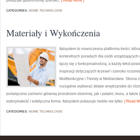
pokazuje gastronomię szeroko,
[ Read More ]
CATEGORIES:
NOWE TECHNOLOGIE
Materiały i Wykończenia
Italsystem to nowoczesna platforma treści, któ
konkretnych poradach dla osób urządzających mi
łączy się z funkcjonalnością, a każdy tekst pow
inspiracji dotyczących krzeseł i szeroko rozum
Multifunkcyjne i Trendy w Meblarstwie. Strona z
rozsądnie wybierać detale wnętrzarskie do różn
poświęcone zarówno głównej przestrzeni dziennej, jak i jadalni, biuru, a tak
wytrzymałość i estetyczna forma. Italsystem pokazuje meble nie tylko
[ Read Mo
CATEGORIES:
NOWE TECHNOLOGIE