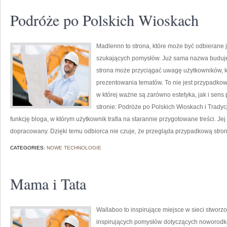
Podróże po Polskich Wioskach
Madlennn to strona, które może być odbierane j
szukających pomysłów. Już sama nazwa buduje 
strona może przyciągać uwagę użytkowników, kt
prezentowania tematów. To nie jest przypadkowy
w której ważne są zarówno estetyka, jak i sen
stronie: Podróże po Polskich Wioskach i Tradyc
funkcję bloga, w którym użytkownik trafia na starannie przygotowane treści. Je
dopracowany. Dzięki temu odbiorca nie czuje, że przegląda przypadkową stron
CATEGORIES:
NOWE TECHNOLOGIE
Mama i Tata
Wallaboo to inspirujące miejsce w sieci stworz
inspirujących pomysłów dotyczących noworodkó