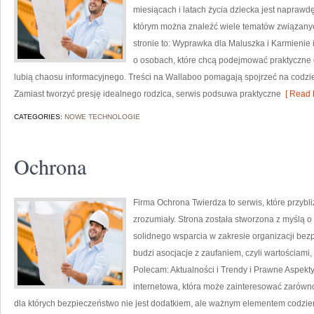
miesiącach i latach życia dziecka jest naprawd
którym można znaleźć wiele tematów związany
stronie to: Wyprawka dla Maluszka i Karmienie 
o osobach, które chcą podejmować praktyczne d
lubią chaosu informacyjnego. Treści na Wallaboo pomagają spojrzeć na codzi
Zamiast tworzyć presję idealnego rodzica, serwis podsuwa praktyczne
[ Read 
CATEGORIES:
NOWE TECHNOLOGIE
Ochrona
Firma Ochrona Twierdza to serwis, które przyb
zrozumiały. Strona została stworzona z myślą o 
solidnego wsparcia w zakresie organizacji be
budzi asocjacje z zaufaniem, czyli wartościami
Polecam: Aktualności i Trendy i Prawne Aspekt
internetowa, która może zainteresować zarówno
dla których bezpieczeństwo nie jest dodatkiem, ale ważnym elementem codzie