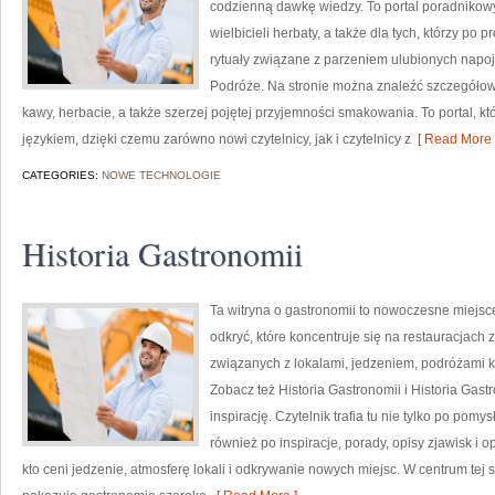
codzienną dawkę wiedzy. To portal poradnikowy,
wielbicieli herbaty, a także dla tych, którzy p
rytuały związane z parzeniem ulubionych napo
Podróże. Na stronie można znaleźć szczegół
kawy, herbacie, a także szerzej pojętej przyjemności smakowania. To portal, k
językiem, dzięki czemu zarówno nowi czytelnicy, jak i czytelnicy z
[ Read More 
CATEGORIES:
NOWE TECHNOLOGIE
Historia Gastronomii
Ta witryna o gastronomii to nowoczesne miejsc
odkryć, które koncentruje się na restauracjach 
związanych z lokalami, jedzeniem, podróżami ku
Zobacz też Historia Gastronomii i Historia Gastr
inspirację. Czytelnik trafia tu nie tylko po pom
również po inspiracje, porady, opisy zjawisk i 
kto ceni jedzenie, atmosferę lokali i odkrywanie nowych miejsc. W centrum tej 