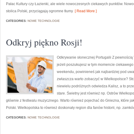
Pałac Kultury czy Łazienki, ale wiele nowoczesnych ciekawych punktów. Now
stolica Polski, przyciągają ogromne tłumy
[ Read More ]
CATEGORIES:
NOWE TECHNOLOGIE
Odkryj piękno Rosji!
Odkrywanie słonecznej Portugalii Z pewnością
jeżeli poszukujesz w tym momencie ciekawego 
weekendu, powinieneś jak najbardziej pod uwa
zwłaszcza warto zobaczyć w Wielkopolsce? Strz
niewielu podróżnych odwiedza Kalisz, a to prze
stare. Świetny jest również np. Ostrów Wielkopol
głównie z festiwalu muzycznego. Warto również pojechać do Gniezna, które jak p
Polski. Wielkopolska to również doskonały region dla fanów historii, np. zamk
CATEGORIES:
NOWE TECHNOLOGIE