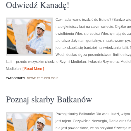
Odwiedź Kanadę!
Czy nadal warto jeździć do Egiptu? {Bardzo wiele
najpiękniejszy kraj na całym świecie. Ciężko 
uwielbieniu Włoch, przecież Włochy mają do zao
ale także dały nam genialnych naukowców, pys
jednak skupić się bardziej na zwiedzaniu Italii.
Włoch dostać się za pośrednictwem linii lotnicz
Italii – przede wszystkim chodzi o Rzym i Mediolan. I właśnie Rzym oraz Medi
Mediolan
[ Read More ]
CATEGORIES:
NOWE TECHNOLOGIE
Poznaj skarby Bałkanów
Poznaj skarby Bałkanów Dla wielu ludzi, w ty
jest rajem. Oczywiście Norwegia, Dania oraz 
nie jest powiedziane, że na przykład Szwecja ma