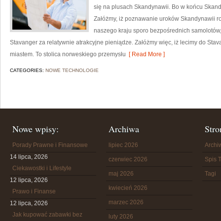
się na plusach Skandynawii. Bo w końcu Skand
Załóżmy, iż poznawanie uroków Skandynawii ro
naszego kraju sporo bezpośrednich samolotów,
Stavanger za relatywnie atrakcyjne pieniądze. Załóżmy więc, iż lecimy do Sta
miastem. To stolica norweskiego przemysłu
[ Read More ]
CATEGORIES:
NOWE TECHNOLOGIE
Nowe wpisy:
Archiwa
Stro
Porady Prawne i Finansowe
lipiec 2026
Arch
14 lipca, 2026
czerwiec 2026
Spis T
Ciekawostki i Lifestyle
maj 2026
Tagi
12 lipca, 2026
kwiecień 2026
Prawo i Finanse
marzec 2026
12 lipca, 2026
Jak kupować zabawki bez
luty 2026