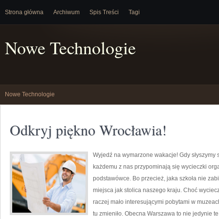
Strona główna
Archiwum
Spis Treści
Tagi
Nowe Technologie
Nowe Technologie
Odkryj piękno Wrocławia!
Wyjedź na wymarzone wakacje! Gdy słyszymy sł
każdemu z nas przypominają się wycieczki org
podstawówce. Bo przecież, jaka szkoła nie za
miejsca jak stolica naszego kraju. Choć wyciec
raczej mało interesującymi pobytami w muzeach,
tu zmieniło. Obecna Warszawa to nie jedynie t