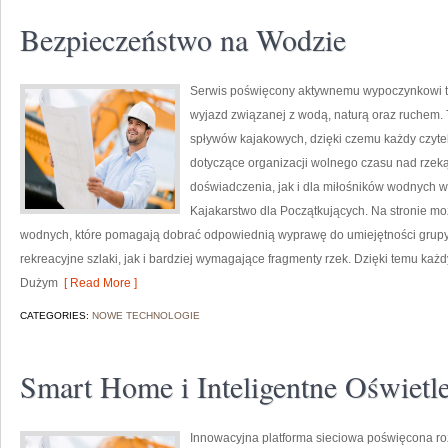
Bezpieczeństwo na Wodzie
Serwis poświęcony aktywnemu wypoczynkowi to 
wyjazd związanej z wodą, naturą oraz ruchem. 
spływów kajakowych, dzięki czemu każdy czyte
dotyczące organizacji wolnego czasu nad rzek
doświadczenia, jak i dla miłośników wodnych 
Kajakarstwo dla Początkujących. Na stronie m
wodnych, które pomagają dobrać odpowiednią wyprawę do umiejętności grupy.
rekreacyjne szlaki, jak i bardziej wymagające fragmenty rzek. Dzięki temu każ
Dużym
[ Read More ]
CATEGORIES:
NOWE TECHNOLOGIE
Smart Home i Inteligentne Oświetl
Innowacyjna platforma sieciowa poświęcona ro