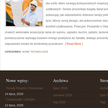
dla osób, które szukają funkcjonalnych inspirac
użytkowych. Serwis prezentuje bogaty świat pr
pokazując jak odpowiednio dobrane lampy potra
tych, którzy cenią design, ale jednocześnie z
komfort użytkowania. Polecam: Poradniki o Oświ
znaleźć wielorakie propozycje lamp do salonu, sypialni, kuchni, jadalni, łazie
pomieszczenie wymaga bowiem innego podejścia do światła, dlatego prezen
odpowiedni model do konkretnej przestrzeni.
[ Read More ]
CATEGORIES:
NOWE TECHNOLOGIE
Nowe wpisy:
Archiwa
Stro
Porady Prawne i Finansowe
lipiec 2026
Arch
14 lipca, 2026
czerwiec 2026
Spis T
Ciekawostki i Lifestyle
maj 2026
Tagi
12 lipca, 2026