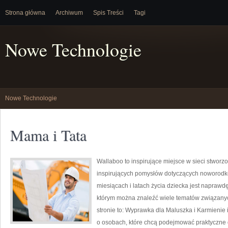
Strona główna
Archiwum
Spis Treści
Tagi
Nowe Technologie
Nowe Technologie
Mama i Tata
Wallaboo to inspirujące miejsce w sieci stworz
inspirujących pomysłów dotyczących noworodkó
miesiącach i latach życia dziecka jest naprawd
którym można znaleźć wiele tematów związany
stronie to: Wyprawka dla Maluszka i Karmienie 
o osobach, które chcą podejmować praktyczne d